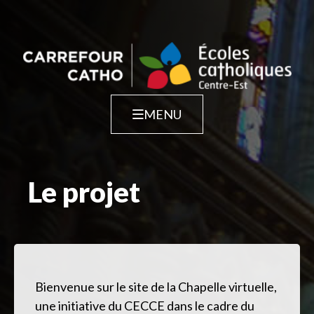
Skip
to
content
Le projet
MENU
L’ABC de la prière
Nos intentions
Le projet
Multimédia
Soumettre une intention
Bienvenue sur le site de la Chapelle virtuelle,
une initiative du CECCE dans le cadre du