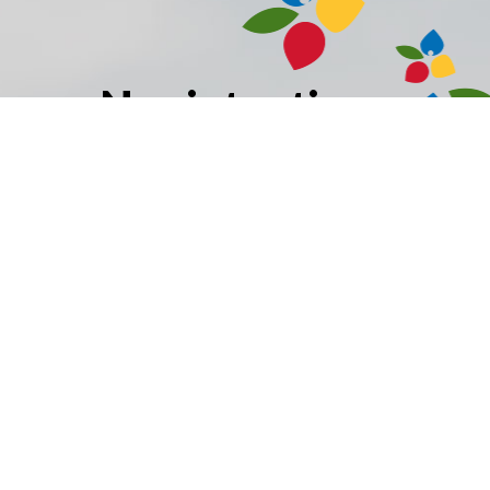
Nos intentions
Seigneur, nous te confions tous les élèves de
notre école qui sont en période d’examens.
Donne-leur la paix intérieure pour apaiser
leur stress, la clarté d’esprit pour se rappeler
ce qu’ils ont appris, et la confiance
nécessaire.