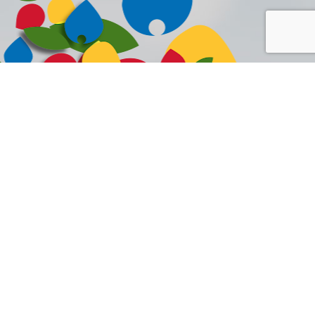
Seigneur, Je prie pour notre génération. Que
nous puissions être la lumière dans les
ténèbres. Que nous puissions être la tête et
non la queue. Nous prions que nous pouvons
te ressembler à travers nos travaux, nos
familles et nos écoles. Amen